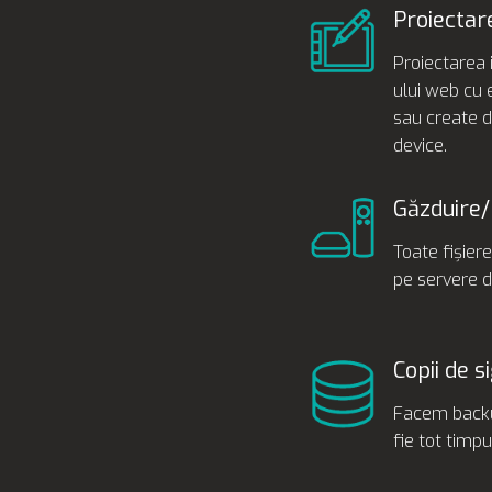
Proiectar
Proiectarea i
ului web cu 
sau create d
device.
Găzduire/
Toate fișiere
pe servere d
Copii de s
Facem backup
fie tot timpu