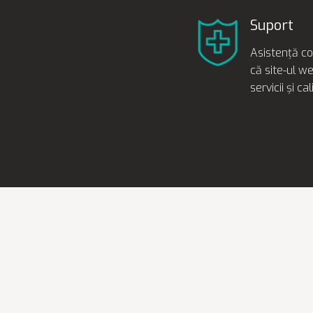
Suport
Asistență co
că site-ul w
servicii și ca