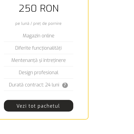
250 RON
pe lună / preț de pornire
Magazin online
Diferite funcționalități
Mentenanță și întreținere
Design profesional
Durată contract: 24 luni
?
Vezi tot pachetul