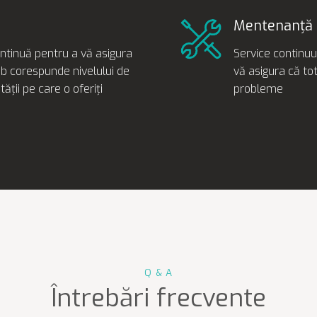
Mentenanță
ntinuă pentru a vă asigura
Service continuu 
eb corespunde nivelului de
vă asigura că to
lității pe care o oferiți
probleme
Q & A
Întrebări frecvente