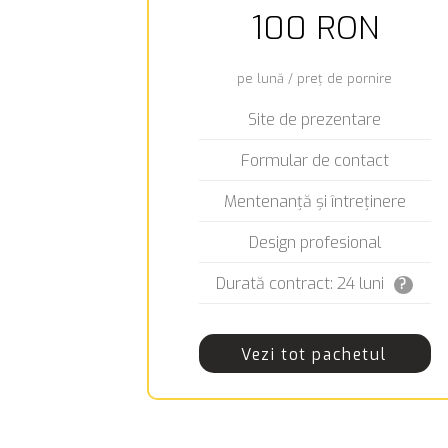
100 RON
pe lună / preț de pornire
Site de prezentare
Formular de contact
Mentenanță și întreținere
Design profesional
Durată contract: 24 luni
?
Vezi tot pachetul