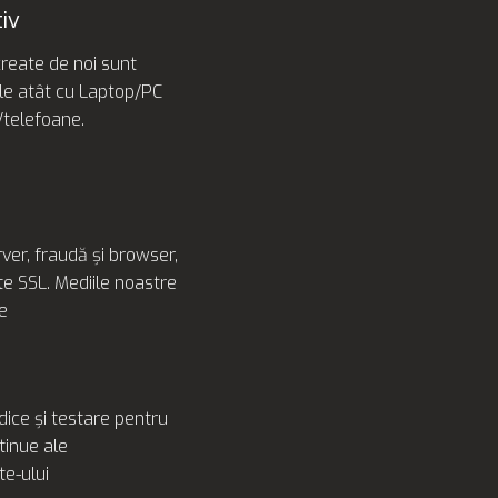
iv
create de noi sunt
e atât cu Laptop/PC
/telefoane.
erver, fraudă și browser,
ate SSL. Mediile noastre
e
dice și testare pentru
tinue ale
ite-ului