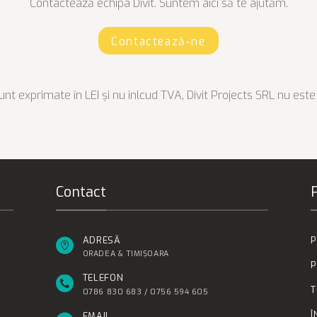
Contactează echipa Divit. Suntem aici să te ajutăm.
Contactează-ne
unt exprimate în LEI și nu inlcud TVA, Divit Projects SRL nu est
Contact
P
ADRESĂ
P
ORADEA & TIMIȘOARA
P
TELEFON
T
0786 830 683 / 0756 594 605
Î
EMAIL