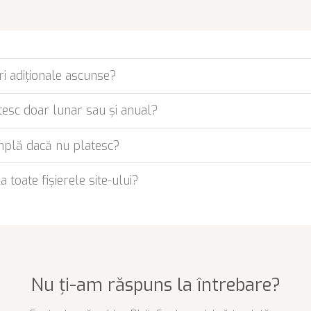
ri adiționale ascunse?
tesc doar lunar sau și anual?
mplă dacă nu platesc?
 toate fișierele site-ului?
Nu ți-am răspuns la întrebare?