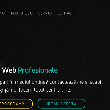
NOI
PORTOFOLIU
SERVICII
CONTACT
ii Web
Profesionale
apari în mediul online? Contactează-ne și scapi
grijă, noi facem totul pentru tine.
PROCEDĂM?
VREAU OFERTĂ