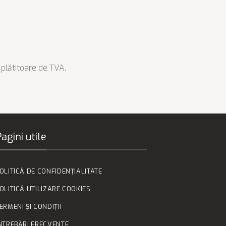
e plătitoare de TVA.
agini utile
OLITICĂ DE CONFIDENȚIALITATE
OLITICĂ UTILIZARE COOKIES
ERMENI ȘI CONDIȚII
NTREBĂRI FRECVENTE