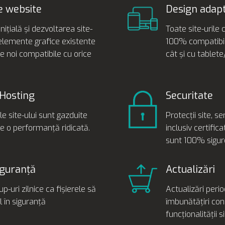
e website
Design adapt
nițială și dezvoltarea site-
Toate site-urile 
elemente grafice existente
100% compatibil
e noi compatibile cu orice
cât și cu tablete
Hosting
Securitate
le site-ului sunt gazduite
Protecții site, s
e o performanță ridicată.
inclusiv certific
sunt 100% sigur
iguranță
Actualizări
-uri zilnice ca fișierele să
Actualizări perio
l în siguranță
îmbunătățiri con
funcționalității s