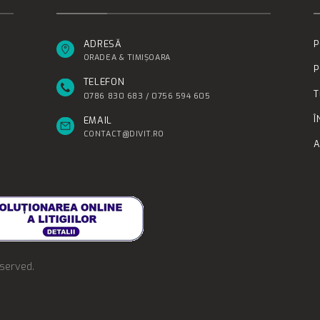
ADRESĂ
P
ORADEA & TIMIȘOARA
P
TELEFON
T
0786 830 683 / 0756 594 605
Î
EMAIL
CONTACT@DIVIT.RO
A
eserved.