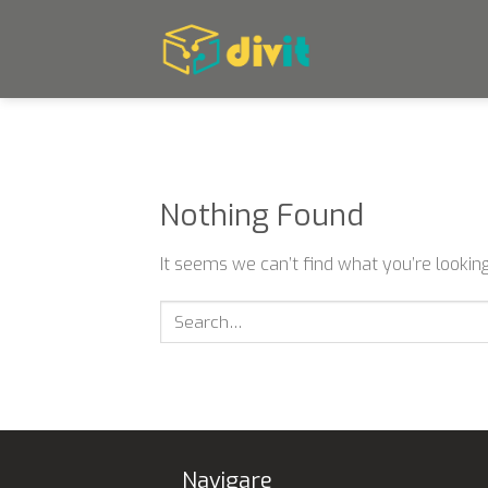
Skip
to
content
Nothing Found
It seems we can’t find what you’re looking
Navigare